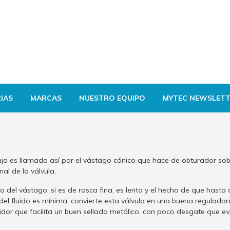
IAS
MARCAS
NUESTRO EQUIPO
MYTEC NEWSLETT
uja es llamada así por el vástago cónico que hace de obturador sob
al de la válvula.
 del vástago, si es de rosca fina, es lento y el hecho de que hasta
el fluido es mínima, convierte esta válvula en una buena reguladora 
dor que facilita un buen sellado metálico, con poco desgate que ev