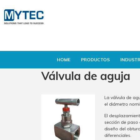
HOME
PRODUCTOS
INDUSTR
Válvula de aguja
La válvula de ag
el diámetro nomin
El desplazamiento
sección de paso d
diseño del obtura
diferenciales.