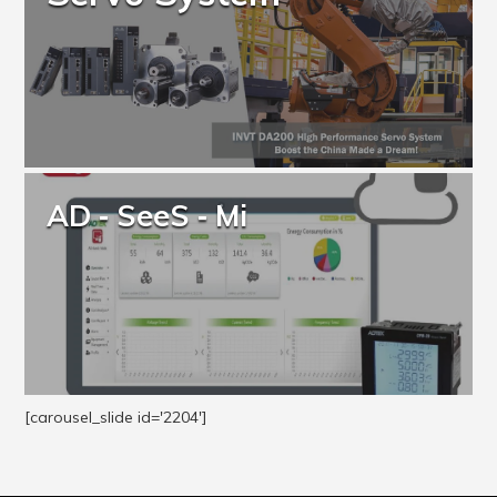
AD ‐ SeeS ‐ Mi
[carousel_slide id='2204']