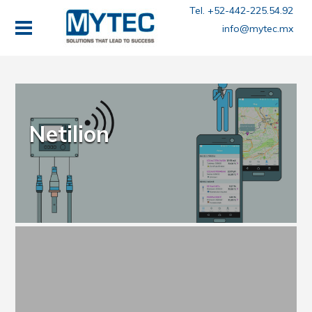
Tel. +52-442-225.54.92
info@mytec.mx
Netilion