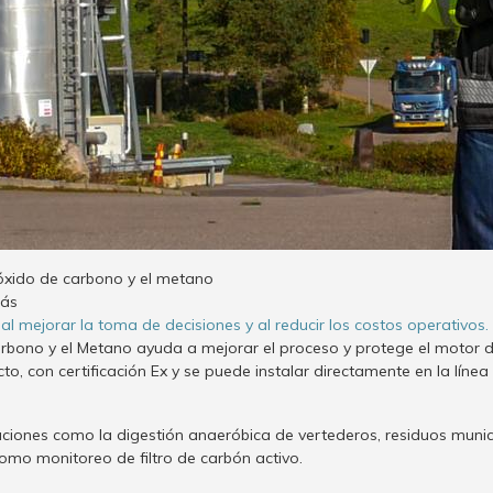
óxido de carbono y el metano
gás
l mejorar la toma de decisiones y al reducir los costos operativos.
bono y el Metano ayuda a mejorar el proceso y protege el motor de
con certificación Ex y se puede instalar directamente en la línea 
iones como la digestión anaeróbica de vertederos, residuos munici
omo monitoreo de filtro de carbón activo.